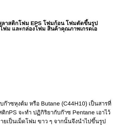
พลาสติกโฟม EPS โฟมก้อน โฟมตัดขึ้นรูป
็ดโฟม และกล่องโฟม สินค้าคุณภาพเกรดเอ
กับก๊าซหุงต้ม หรือ
Butane (C44H10)
เป็นสารที่
สติก
PS
จะทำ ปฏิกิริยากับก๊าซ
Pentane
เอาไว้
ายเป็นเม็ดโฟม ขาว ๆ จากนั้นจึงนำไปขึ้นรูป