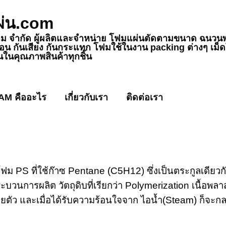
่น.com
ยาม จำกัด ผู้ผลิตและจำหน่าย โฟมแผ่นตัดตามขนาด ฉนวน
้อน กันเสียง กันกระแทก โฟมใช้ในงาน packing ต่างๆ เม
ันในคุณภาพสินค้าทุกชิ้น
AM คืออะไร
เกี่ยวกับเรา
ติดต่อเรา
 โฟม
PS
ที่ใช้ก๊าซ
Pentane (C5H12)
ซึ่งเป็นตระกูลเดียว
บวนการผลิต วัตถุดิบที่เรียกว่า
Polymerization
เนื้อพลา
ยตัว และเมื่อได้รับความร้อนใจจาก ไอน้ำ(
Steam)
ก็จะกล