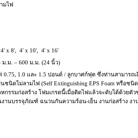
ลามไฟ
x 8', 4' x 10', 4' x 16'
5
ม.ม.
– 600
ม.ม. (
24
นิ้ว)
ต่
0.75, 1.0 และ 1.5
ปอนด์ / ลูกบาศก์ฟุต ซึ่งท่านสามาร
่นชนิดไม่ลามไฟ (
Self Extinguishing EPS Foam
หรือชนิ
าหกรรมก่อสร้าง โฟมเกรดนี้เมื่อติดไฟแล้วจะดับได้ด้ว
ในงานบรรจุภัณฑ์ ฉนวนกันความร้อน-เย็น งานก่อสร้าง ง